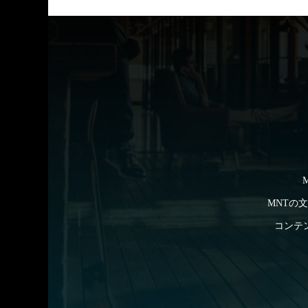
MNTの
コンテ