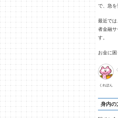
で、急を
最近では
者金融サ
す。
お金に困
くれぽん
身内の