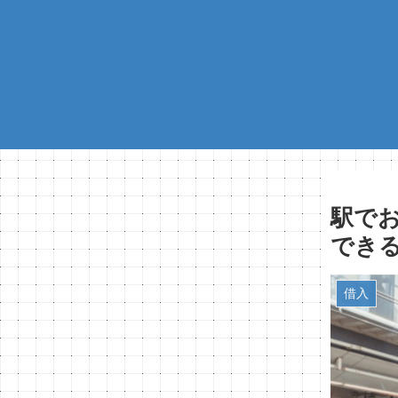
駅で
でき
借入