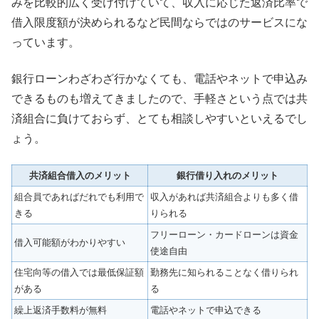
みを比較的広く受け付けていて、収入に応じた返済比率で
借入限度額が決められるなど民間ならではのサービスにな
っています。
銀行ローンわざわざ行かなくても、電話やネットで申込み
できるものも増えてきましたので、手軽さという点では共
済組合に負けておらず、とても相談しやすいといえるでし
ょう。
共済組合借入のメリット
銀行借り入れのメリット
組合員であればだれでも利用で
収入があれば共済組合よりも多く借
きる
りられる
フリーローン・カードローンは資金
借入可能額がわかりやすい
使途自由
住宅向等の借入では最低保証額
勤務先に知られることなく借りられ
がある
る
繰上返済手数料が無料
電話やネットで申込できる